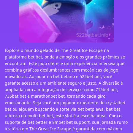
Explore o mundo gelado de The Great Ice Escape na
plataforma bet bet, onde a emoção e os grandes prêmios se
encontram. Este jogo oferece uma experiência imersiva que
combina gráficos deslumbrantes com mecânicas de jogo
inovadoras. Ao jogar na bet betano e 522bet bet, você
garante acesso a um ambiente seguro e justo. A diversão é
ampliada com a integração de serviços como 715bet bet,
735bet bet e marathonbet bet, tornando cada giro
emocionante. Seja você um jogador experiente de crystalbet
bet ou alguém buscando a sorte via bet betp awa, bet bet
ulbroka ou multi bet bet, este slot é a escolha ideal. Com o
suporte de bet better e 8mbet bet support, sua jornada rumo
à vitória em The Great Ice Escape é garantida com máxima