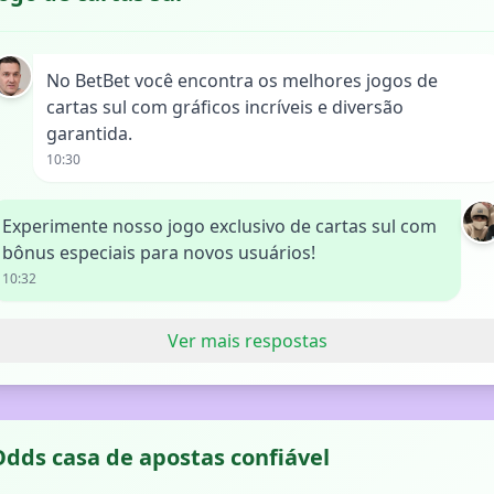
No BetBet você encontra os melhores jogos de
cartas sul com gráficos incríveis e diversão
garantida.
10:30
Experimente nosso jogo exclusivo de cartas sul com
bônus especiais para novos usuários!
10:32
Ver mais respostas
Odds casa de apostas confiável