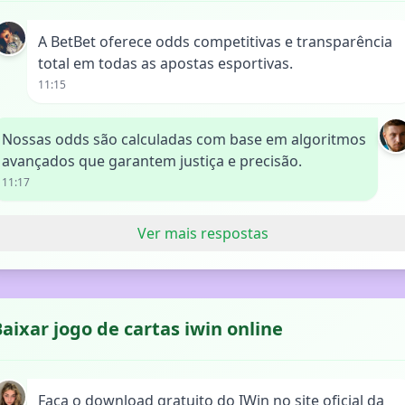
A BetBet oferece odds competitivas e transparência
total em todas as apostas esportivas.
11:15
Nossas odds são calculadas com base em algoritmos
avançados que garantem justiça e precisão.
11:17
Ver mais respostas
aixar jogo de cartas iwin online
Faça o download gratuito do IWin no site oficial da