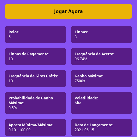
Jogar Agora
Rolos:
Linhas:
5
3
Linhas de Pagamento:
Frequência de Acerto:
10
96.74%
Frequência de Giros Grátis:
Ganho Máximo:
10
7500x
Probabilidade de Ganho
Volatilidade:
Máximo:
Alta
0.5%
Aposta Mínima/Máxima:
Data de Lançamento:
0.10 - 100.00
2021-06-15